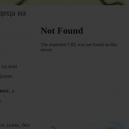
деца на
 од кои
јазик.
нот
, а
а
н јазик, без