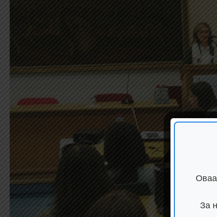
Оваа
За 