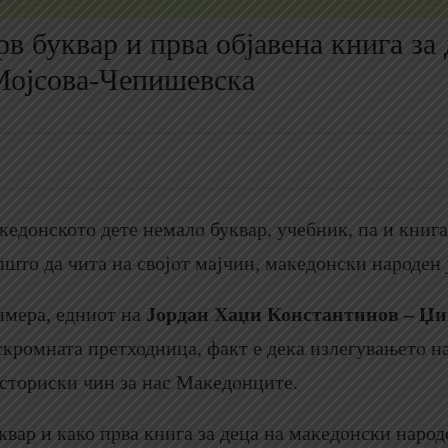
рв буквар и прва објавена книга за 
 Мојсова-Чепишевска
кедонското дете немало буквар, учебник, па и книга
пшто да чита на својот мајчин, македонски народен 
римера, едниот на
Јордан Хаџи Константинов – Џи
 скромната претходница, факт е дека излегувањето н
сториски чин за нас Македонците.
ар и како прва книга за деца на македонски народе