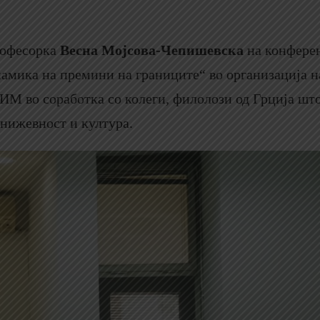
професорка
Весна Мојсова-Чепишевска
на конфере
амика на премини на границите“ во организација н
 во соработка со колеги, филолози од Грција што
книжевност и култура.