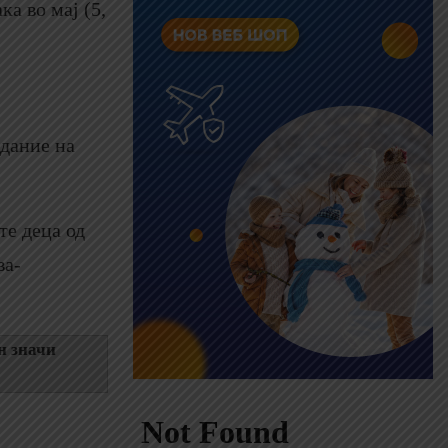
а во мај (5,
здание на
те деца од
ва-
н значи