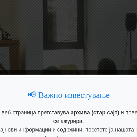
📢 Важно известување
 веб-страница претставува
архива (стар сајт)
и пове
се ажурира.
најнови информации и содржини, посетете ја нашата 