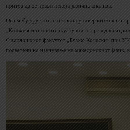
притоа да се прави некоја јазична анализа.
Ова меѓу другото го истакна универзитетската 
„Книжевниот и интеркултурниот превод како дин
Филолошкиот факултет „Блаже Конески“ при УКИМ
посветени на изучување на македонскиот јазик, 