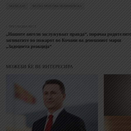
АБЕЦЕДАР
ВЕСНА МОЈСОВА-ЧЕПИШЕВСКА
ПРЕТХОДНА ВЕСТ
„Нашите ангели заслужуваат правда“, порачаа родителите
загинатите во пожарот во Кочани на денешниот марш
„Задоцнета реакција“
МОЖЕБИ ЌЕ ВЕ ИНТЕРЕСИРА