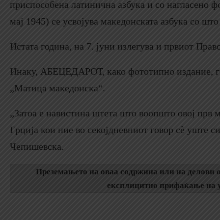
приспособена латинична азбука и со нагласено фо
мај 1945) се усвојува македонската азбука со шт
Истата година, на 7. јуни излегува и првиот Прав
Инаку, АБЕЦЕДАРОТ, како фототипно издание, год
„Матица македонска“.
„Затоа е навистина штета што воопшто овој прв м
Грција кои ние во секојдневниот говор сѐ уште с
Чепишевска.
Преземањето на оваа содржина или на делови о
експлицитно прифаќање на у