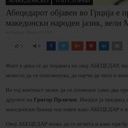
МАКЕДОНСКО
ТОП СТОРИИ
Абецедарот објавен во Грција е п
македонски народен јазик, вели
by
Редакција
април 12, 2025
1
0
Факт е дека сѐ до појавата на овој АБЕЦЕДАР, ма
можело да се описменува, да научи да чита и воо
Во тој контекст може да се споменат само два п
другиот на
Григор Прличев
. Имајќи ја предвид
македонски буквар насловен како АБЕЦЕДАР е и
Овој АБЕЦЕДАР може да се исчита и како прв букв