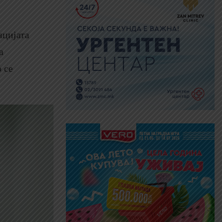
нцијата
а
 се