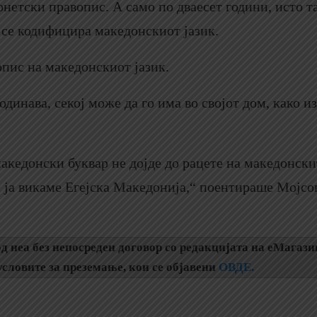
нетски правопис. А само по дваесет години, исто так
о се кодифицира македонскиот јазик.
опис на македонскиот јазик.
инава, секој може да го има во својот дом, како и
акедонски буквар не дојде до рацете на македонски
и ја викаме Егејска Македонија,“ поентираше Мојсо
д неа без непосреден договор со редакцијата на еМагази
словите за преземање, кои се објавени
ОВДЕ.