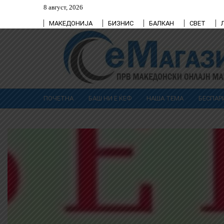
8 август, 2026
МАКЕДОНИЈА
БИЗНИС
БАЛКАН
СВЕТ
ПОЧЕТНА
БАШ НИ Е ЌЕФ
НАША ТЕМА
БЕСПАР