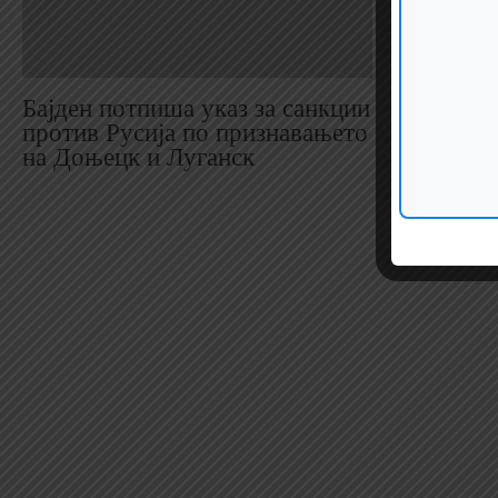
Бајден потпиша указ за санкции
Кардиова
против Русија по признавањето
дијабет, 
на Доњецк и Луганск
заболува
коронави