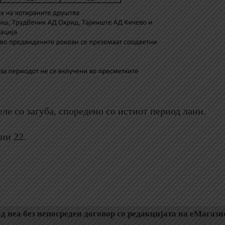
ле со загуба, споредено со истиот период лани.
ни 22.
д неа без непосреден договор со редакцијата на еМагази