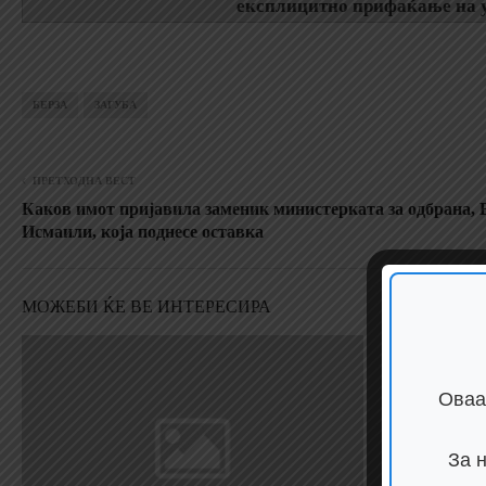
експлицитно прифаќање на у
БЕРЗА
ЗАГУБА
ПРЕТХОДНА ВЕСТ
Каков имот пријавила заменик министерката за одбрана, 
Исмаили, која поднесе оставка
МОЖЕБИ ЌЕ ВЕ ИНТЕРЕСИРА
Оваа
За 