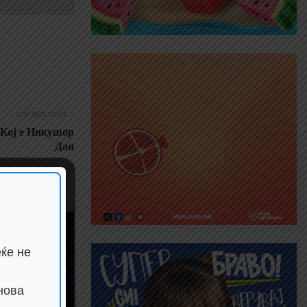
СЛЕДНА ВЕСТ
 Кој е Никушор
Дан
ќе не
нова