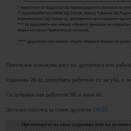
Прегледов покажува раст на друштвата кои работе
Годинава 28 од друштвата работеле со загуба, а ла
Со добивка пак работеле 58, а лани 66.
Детален преглед за секое друштво
ОВДЕ.
Преземањето на оваа содржина или на делови о