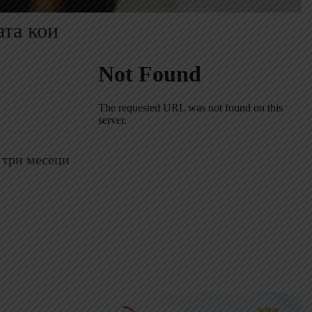
ата кои
е три месеци