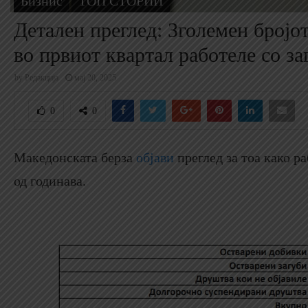
Бизнис
ТОП СТОРИИ
Детален преглед: Зголемен бројот
во првиот квартал работеле со за
by
Редакција
мај 20, 2025
0
0
Македонската берза
објави
преглед за тоа како р
од годинава.