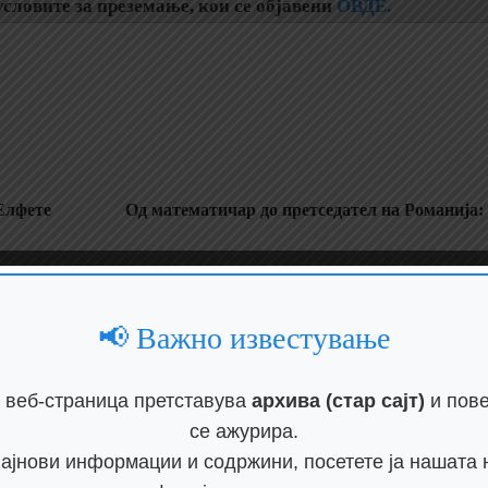
словите за преземање, кои се објавени
ОВДЕ.
Елфете
Од математичар до претседател на Романија:
📢 Важно известување
 веб-страница претставува
архива (стар сајт)
и пове
се ажурира.
најнови информации и содржини, посетете ја нашата 