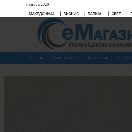
7 август, 2026
МАКЕДОНИЈА
БИЗНИС
БАЛКАН
СВЕТ
ПОЧЕТНА
БАШ НИ Е ЌЕФ
НАША ТЕМА
БЕСПАР