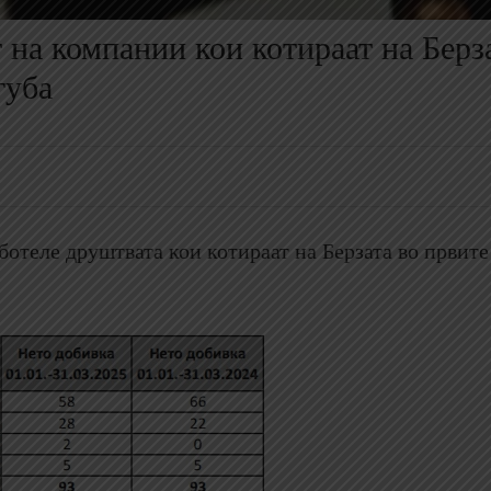
 на компании кои котираат на Берз
губа
аботеле друштвата кои котираат на Берзата во првит