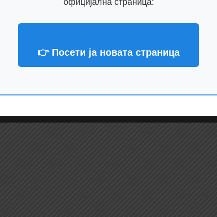
официјална страница:
скуларна болест и
Татко и син се убиен
👉 Посети ја новата страница
најчести претходни
Челопек
ња кај пациентите со
русот во Македонија