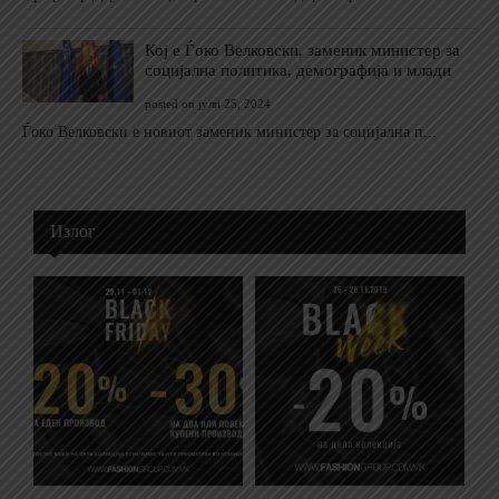
Кој е Ѓоко Велковски, заменик министер за
социјална политика, демографија и млади
posted on јули 25, 2024
Ѓоко Велковски е новиот заменик министер за социјална п...
Излог