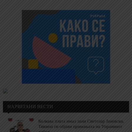
НАЈЧИТАНИ ВЕСТИ
Колкава плата имал лани Светозар Јаневски,
Тиквеш ги објави примањата на Управниот
одбор