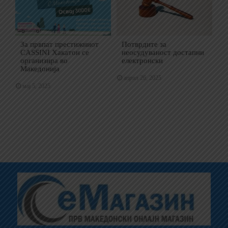
За првпат престижниот
Потврдите за
CASSINI Хакатон се
неосудуваност достапни
организира во
електронски
Македонија
април 26, 2025
мај 5, 2025