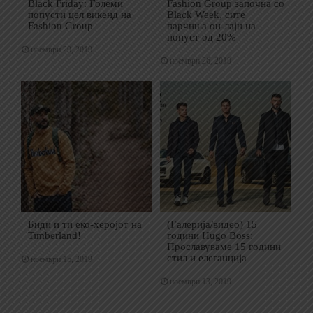
Black Friday: Големи
Fashion Group започна со
попусти цел викенд на
Black Week, сите
Fashion Group
парчиња он-лајн на
попуст од 20%
ноември 29, 2019
ноември 26, 2019
Биди и ти еко-херојот на
(Галерија/видео) 15
Timberland!
години Hugo Boss:
Прославуваме 15 години
стил и елеганција
ноември 15, 2019
ноември 13, 2019