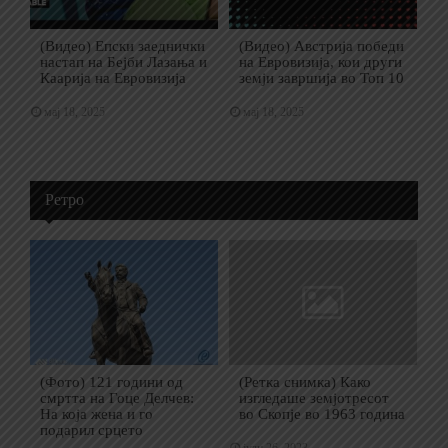
(Видео) Епски заеднички
(Видео) Австрија победи
настап на Бејби Лазања и
на Евровизија, кои други
Каарија на Евровизија
земји завршија во Топ 10
мај 18, 2025
мај 18, 2025
Ретро
(Фото) 121 години од
(Ретка снимка) Како
смртта на Гоце Делчев:
изгледаше земјотресот
На која жена и го
во Скопје во 1963 година
подарил срцето