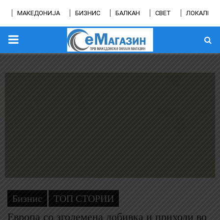
МАКЕДОНИЈА
БИЗНИС
БАЛКАН
СВЕТ
ЛОКАЛНО
PRIMARY
MENU
Бизнис
ТОП СТОРИИ
Европа со зголемена добивка и приходи во