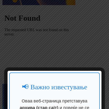
📢 Важно известување
Оваа веб-страница претставува
архива (стар сајт)
и повеќе не се