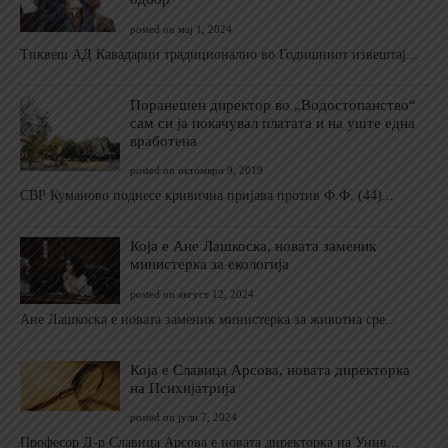
posted on мај 1, 2024
Тиквеш АД Кавадарци традиционално во Годишниот извештај...
Поранешен директор во „Водостопанство“
сам си ја покачувал платата и на уште една
вработена
posted on октомври 9, 2019
СВР Куманово поднесе кривична пријава против Ф.Ф. (44)...
Која е Ане Лашкоска, новата заменик
министерка за екологија
posted on август 12, 2024
Ане Лашкоска е новата заменик министерка за животна сре...
Која е Славица Арсова, новата директорка
на Психијатрија
posted on јули 7, 2024
Професор Д-р Славица Арсова е новата директорка на Унив...