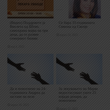
(Видео) Поддржете ја
Се бара 35-годишната
Виолета од Штип,
Симона од Скопје
самохрана мајка на три
деца, да го развие
април 24, 2025
семејниот бизнис
мај 4, 2025
Да и помогнеме на 24-
За лекувањето на Марко
годишната Андреа да
недостасуваат уште 25
застане на нозе
илјади денари, да
помогнеме
април 16, 2025
април 15, 2025