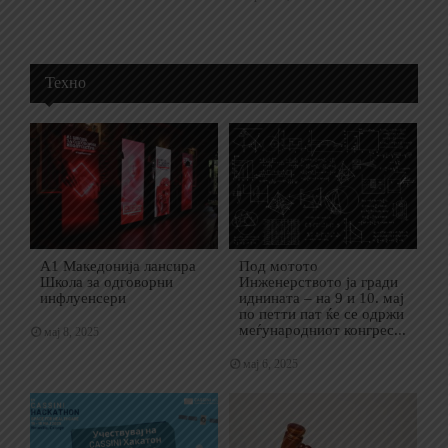
Техно
А1 Македонија лансира
Под мотото
Школа за одговорни
Инженерството ја гради
инфлуенсери
иднината – на 9 и 10. мај
по петти пат ќе се одржи
меѓународниот конгрес...
мај 8, 2025
мај 6, 2025