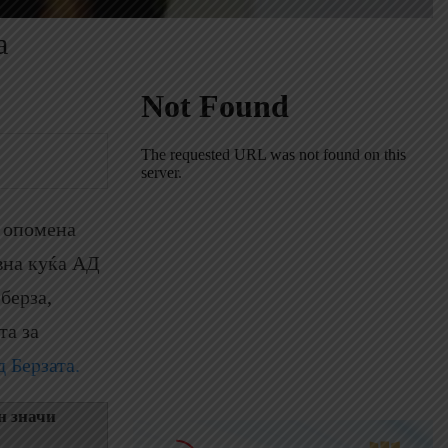
а
а опомена
вна куќа АД
берза,
та за
 Берзата.
н значи