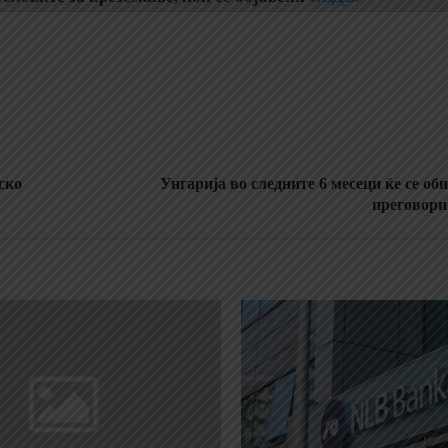
ско
Унгарија во следните 6 месеци ќе се об
преговори