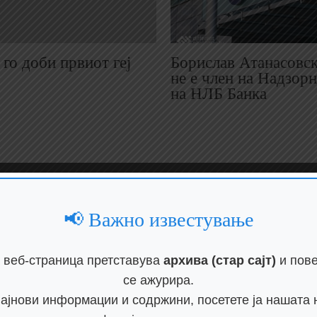
го доби првиот геј
Борислав Атанасовск
не е член на Надзор
на НЛБ Банка
📢 Важно известување
 веб-страница претставува
архива (стар сајт)
и пове
се ажурира.
најнови информации и содржини, посетете ја нашата 