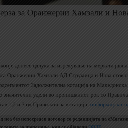
берза за Оранжерии Хамзали и Нов
опје донесе одлука за изрекување на мерката јавн
вата Оранжерии Хамзали АД Струмица и Нова стоко
одсегментот Задолжителна котација на Македонска 
о значителни удели во пропишаниот рок со Правила
тав 1,2 и 3 од Правилата за котација,
информираат од
д неа без непосреден договор со редакцијата на еМагази
словите за преземање, кои се објавени
ОВДЕ.