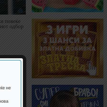
и повеќе
ниот одбор
ќе не
нова