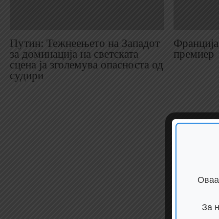
Путин: Тежнеењето на Западот
Франција 
за доминација на светската
премиер
сцена ја зголемува опасноста од
судири
Оваа
За 