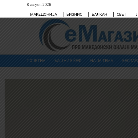
8 август, 2026
МАКЕДОНИЈА
БИЗНИС
БАЛКАН
СВЕТ
ПОЧЕТНА
БАШ НИ Е ЌЕФ
НАША ТЕМА
БЕСПАР