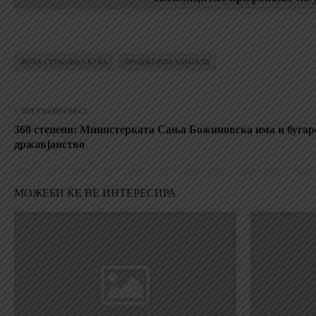
НОВА СТОКОВНА КУЌА
ОРАНЖЕРИИ ХАМЗАЛИ
ПРЕТХОДНА ВЕСТ
360 степени: Министерката Сања Божиновска има и бугар
државјанство
МОЖЕБИ ЌЕ ВЕ ИНТЕРЕСИРА