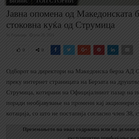
Бизнис
ТОП СТОРИИ
Јавна опомена од Македонската 
стоковна куќа од Струмица
by
Редакција
јуни 28, 2024
0
0
Одборот на директори на Македонска берза АД Ск
преку интернет страницата на Берзата на друшт
Струмица, котирани на Официјалниот пазар на п
поради необјавување на промени кај акционери с
котација, со што не постапија согласно член 38, с
Преземањето на оваа содржина или на делови о
експлицитно прифаќање на у