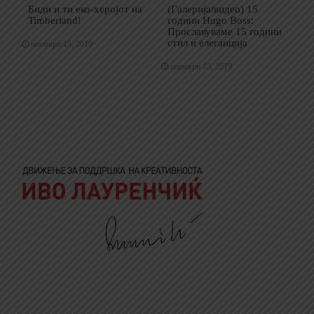
Биди и ти еко-херојот на
(Галерија/видео) 15
Timberland!
години Hugo Boss:
Прославуваме 15 години
стил и елеганција
ноември 15, 2019
ноември 13, 2019