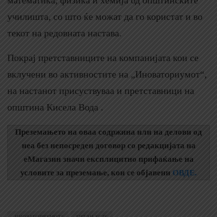
математика, физика и хемија од општинските
училишта, со што ќе можат да го користат и во
текот на редовната настава.
Покрај претставниците на компанијата кои се
вклучени во активностите на „Иноваториумот“,
на настанот присуствуваа и претставници на
општина Кисела Вода .
Преземањето на оваа содржина или на делови од
неа без непосреден договор со редакцијата на
еМагазин значи експлицитно прифаќање на
условите за преземање, кои се објавени
ОВДЕ.
„ИНОВАТОРИУМОТ“
ТИТАН УСЈЕ