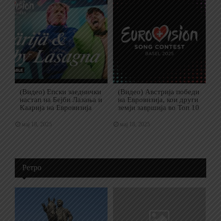
(Видео) Епски заеднички
(Видео) Австрија победи
настап на Бејби Лазања и
на Евровизија, кои други
Каарија на Евровизија
земји завршија во Топ 10
мај 18, 2025
мај 18, 2025
Ретро