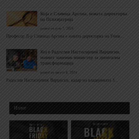
Која е Славица Арсова, новата директорка
на Психијатрија
posted on јули 7, 2024
Професор Д-р Славица Арсова е новата директорка на Унив...
Кој е Радослав Настасијевиќ Варџиски,
новиот заменик министер за дигитална
трансформација
posted on август 6, 2024
Радослав Настасијевиќ Варџиски, кадар на владејачката З...
Излог