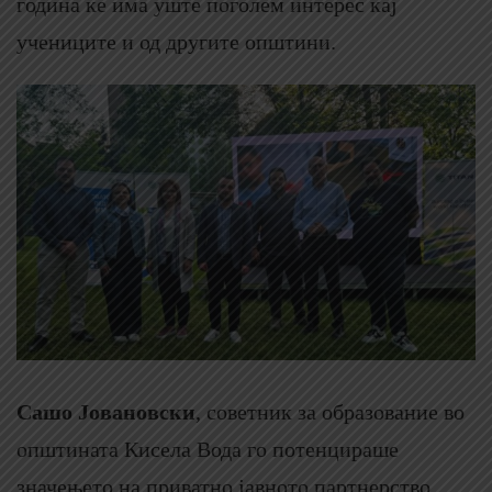
година ќе има уште поголем интерес кај
учениците и од другите општини.
Сашо Јовановски
, советник за образование во
општината Кисела Вода го потенцираше
значењето на приватно јавното партнерство,