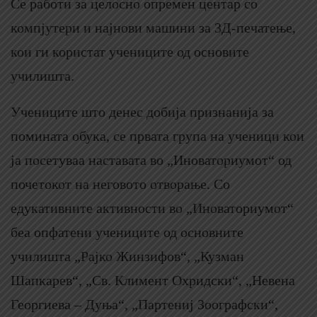
Се работи за целосно опремен центар со
компјутери и најнови машини за 3Д-печатење,
кои ги користат учениците од основите
училишта.
Учениците што денес добија признанија за
помината обука, се првата група на ученици кои
ја посетуваа наставата во „Иноваториумот“ од
почетокот на неговото отворање. Со
едукативните активности во „Иноваториумот“
беа опфатени учениците од основните
училишта „Рајко Жинзифов“, „Кузман
Шапкарев“, „Св. Климент Охридски“, „Невена
Георгиева – Дуња“, „Партениј Зоографски“,