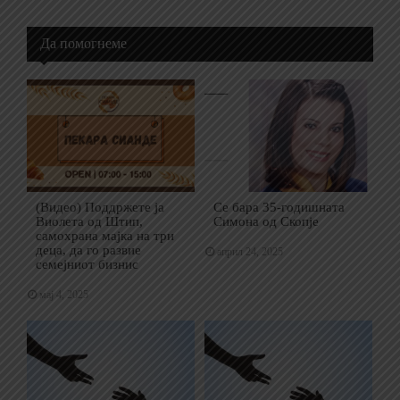
Да помогнеме
(Видео) Поддржете ја
Се бара 35-годишната
Виолета од Штип,
Симона од Скопје
самохрана мајка на три
деца, да го развие
април 24, 2025
семејниот бизнис
мај 4, 2025