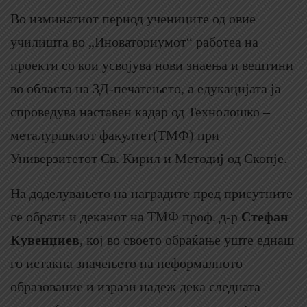
Во изминатиот период учениците од овие
училишта во „Иноваториумот“ работеа на
проекти со кои усвојува нови знаења и вештини
во областа на 3Д-печатењето, а едукацијата ја
спроведува наставен кадар од Технолошко –
металуршкиот факултет(ТМФ) при
Универзитетот Св. Кирил и Методиј од Скопје.
На доделувањето на наградите пред присутните
се обрати и деканот на ТМФ проф. д-р
Стефан
Кувенџиев
, кој во своето обраќање уште еднаш
го истакна значењето на неформалното
образование и изрази надеж дека следната