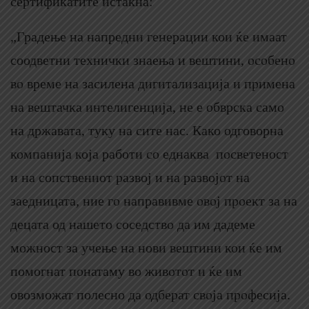
сертификатите истакна:
„Градење на напредни генерации кои ќе имаат
соодветни технички знаења и вештини, особено
во време на засилена дигитализација и примена
на вештачка интелигенција, не е обврска само
на државата, туку на сите нас. Како одговорна
компанија која работи со еднаква посветеност
и на сопствениот развој и на развојот на
заедницата, ние го направивме овој проект за на
децата од нашето соседство да им дадеме
можност за учење на нови вештини кои ќе им
помогнат понатаму во животот и ќе им
овозможат полесно да одберат своја професија.