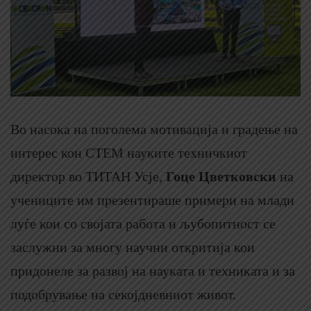
Во насока на поголема мотивација и градење на
интерес кон СТЕМ науките техничкиот
директор во ТИТАН Усје,
Гоце Цветковски
на
учениците им презентираше примери на млади
луѓе кои со својата работа и љубопитност се
заслужни за многу научни откритија кои
придонеле за развој на науката и техниката и за
подобрување на секојдневниот живот.