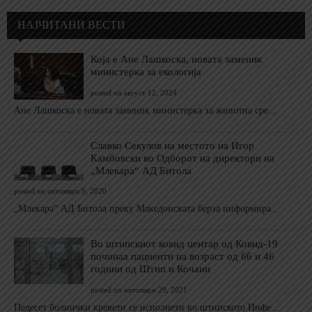
НАЈЧИТАНИ ВЕСТИ
Која е Ане Лашкоска, новата заменик
министерка за екологија
posted on август 12, 2024
Ане Лашкоска е новата заменик министерка за животна сре...
Славко Секулов на местото на Игор
Камбовски во Одборот на директори на
„Млекара“ АД Битола
posted on октомври 9, 2020
„Млекара“ АД Битола преку Македонската берза информира...
Во штипскиот ковид центар од Ковид-19
починаа пациенти на возраст од 66 и 46
години од Штип и Кочани
posted on октомври 29, 2021
Педесет болнички кревети се исполнети во штипското Инфе...