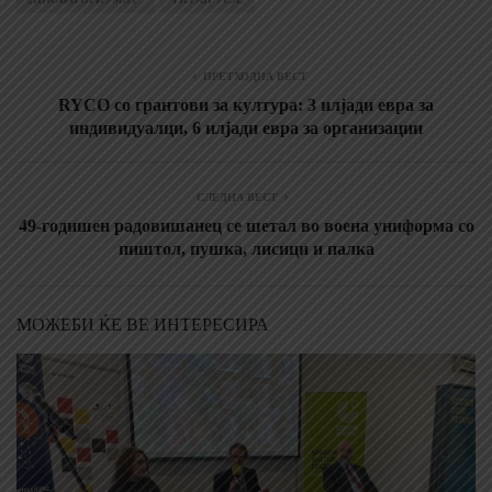
ПРЕТХОДНА ВЕСТ
RYCO со грантови за култура: 3 илјади евра за
индивидуалци, 6 илјади евра за организации
СЛЕДНА ВЕСТ
49-годишен радовишанец се шетал во воена униформа со
пиштол, пушка, лисици и палка
МОЖЕБИ ЌЕ ВЕ ИНТЕРЕСИРА