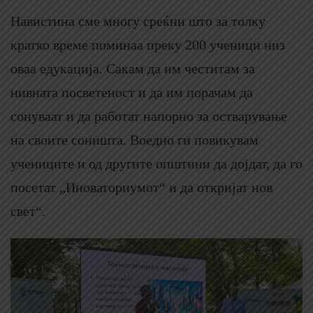
Навистина сме многу среќни што за толку
кратко време поминаа преку 200 ученици низ
оваа едукација. Сакам да им честитам за
нивната посветеност и да им порачам да
сонуваат и да работат напорно за остварување
на своите соништа. Воедно ги повикувам
учениците и од другите општини да дојдат, да го
посетат „Иноваториумот“ и да откријат нов
свет“.