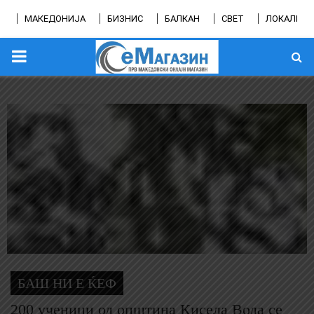
МАКЕДОНИЈА
БИЗНИС
БАЛКАН
СВЕТ
ЛОКАЛНО
PRIMARY
MENU
БАШ НИ Е ЌЕФ
200 ученици од општина Кисела Вода се