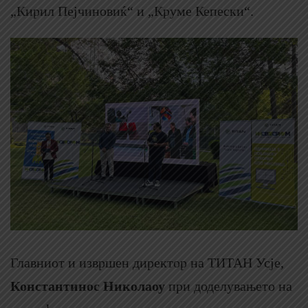
„Кирил Пејчиновиќ“ и „Круме Кепески“.
Главниот и извршен директор на ТИТАН Усје,
Константинос Николаоу
при доделувањето на