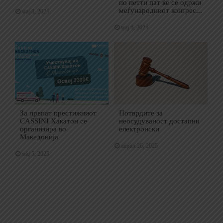
по петти пат ќе се одржи
меѓународниот конгрес...
мај 8, 2025
мај 6, 2025
За првпат престижниот
Потврдите за
CASSINI Хакатон се
неосудуваност достапни
организира во
електронски
Македонија
април 26, 2025
мај 5, 2025