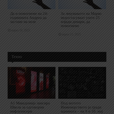
Да и помогнеме на 24-
За лекувањето на Марко
годишната Андреа да
недостасуваат уште 25
застане на нозе
илјади денари, да
помогнеме
април 16, 2025
април 15, 2025
Техно
А1 Македонија лансира
Под мотото
Школа за одговорни
Инженерството ја гради
инфлуенсери
иднината – на 9 и 10. мај