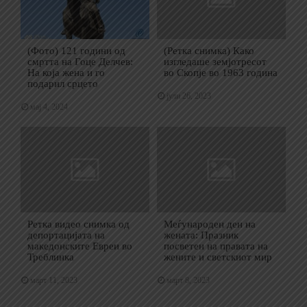
(Фото) 121 години од
(Ретка снимка) Како
смртта на Гоце Делчев:
изгледаше земјотресот
На која жена и го
во Скопје во 1963 година
подарил срцето
јули 26, 2023
мај 4, 2024
Ретка видео снимка од
Меѓународен ден на
депортацијата на
жената: Празник
македонските Евреи во
посветен на правата на
Треблинка
жените и светскиот мир
март 11, 2023
март 8, 2023