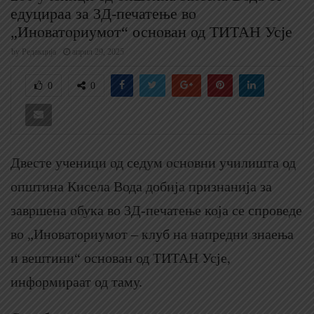
едуцираа за 3Д-печатење во
„Иноваториумот“ основан од ТИТАН Усје
by
Редакција
април 29, 2025
0
0
Двесте ученици од седум основни училишта од
општина Кисела Вода добија признанија за
завршена обука во 3Д-печатење која се спроведе
во „Иноваториумот – клуб на напредни знаења
и вештини“ основан од ТИТАН Усје,
информираат од таму.