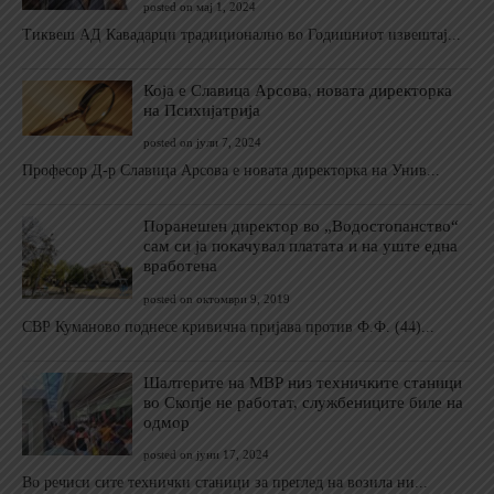
posted on мај 1, 2024
Тиквеш АД Кавадарци традиционално во Годишниот извештај...
Која е Славица Арсова, новата директорка
на Психијатрија
posted on јули 7, 2024
Професор Д-р Славица Арсова е новата директорка на Унив...
Поранешен директор во „Водостопанство“
сам си ја покачувал платата и на уште една
вработена
posted on октомври 9, 2019
СВР Куманово поднесе кривична пријава против Ф.Ф. (44)...
Шалтерите на МВР низ техничките станици
во Скопје не работат, службениците биле на
одмор
posted on јуни 17, 2024
Во речиси сите технички станици за преглед на возила ни...