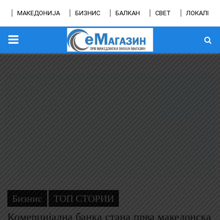
МАКЕДОНИЈА
БИЗНИС
БАЛКАН
СВЕТ
ЛОКАЛНО
PRIMARY
MENU
Бизнис
ТОП СТОРИИ
Комерцијална банка стана прва македонска