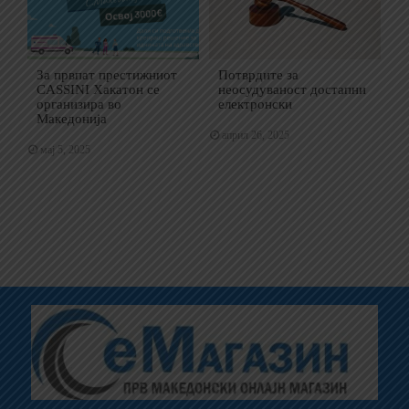
За првпат престижниот
Потврдите за
CASSINI Хакатон се
неосудуваност достапни
организира во
електронски
Македонија
април 26, 2025
мај 5, 2025