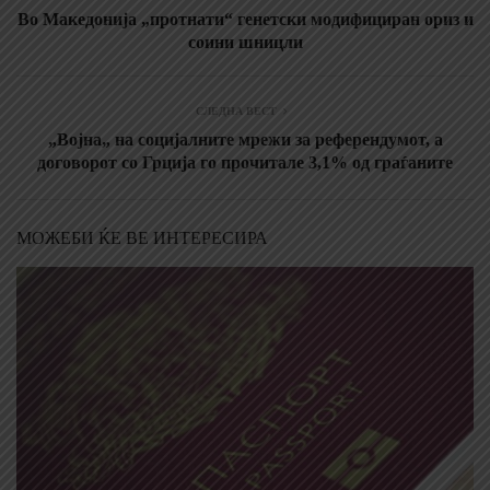
Во Македонија „протнати“ генетски модифициран ориз и
соини шницли
СЛЕДНА ВЕСТ
„Војна„ на социјалните мрежи за референдумот, а
договорот со Грција го прочитале 3,1% од граѓаните
МОЖЕБИ ЌЕ ВЕ ИНТЕРЕСИРА