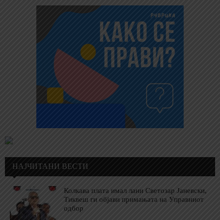
НАЈЧИТАНИ ВЕСТИ
Колкава плата имал лани Светозар Јаневски,
Тиквеш ги објави примањата на Управниот
одбор