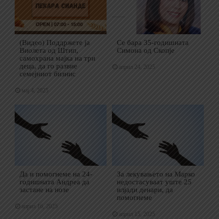
(Видео) Поддржете ја
Се бара 35-годишната
Виолета од Штип,
Симона од Скопје
самохрана мајка на три
деца, да го развие
април 24, 2025
семејниот бизнис
мај 4, 2025
Да и помогнеме на 24-
За лекувањето на Марко
годишната Андреа да
недостасуваат уште 25
застане на нозе
илјади денари, да
помогнеме
април 16, 2025
април 15, 2025