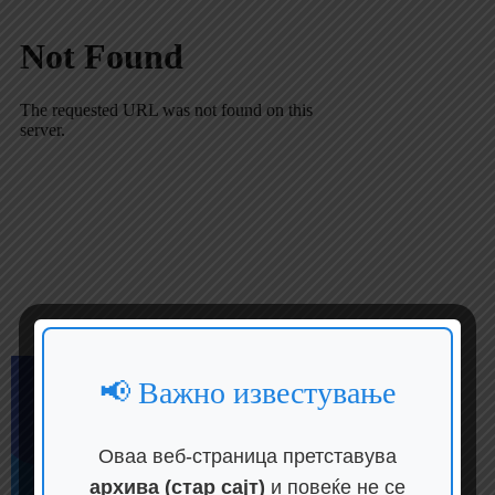
📢 Важно известување
Оваа веб-страница претставува
архива (стар сајт)
и повеќе не се