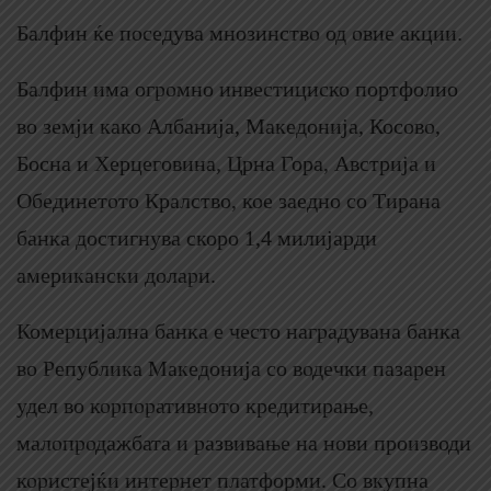
Балфин ќе поседува мнозинство од овие акции.
Балфин има огромно инвестициско портфолио
во земји како Албанија, Македонија, Косово,
Босна и Херцеговина, Црна Гора, Австрија и
Обединетото Кралство, кое заедно со Тирана
банка достигнува скоро 1,4 милијарди
американски долари.
Комерцијална банка е често наградувана банка
во Република Македонија со водечки пазарен
удел во корпоративното кредитирање,
малопродажбата и развивање на нови производи
користејќи интернет платформи. Со вкупна