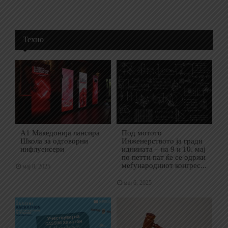
Техно
А1 Македонија лансира
Под мотото
Школа за одговорни
Инженерството ја гради
инфлуенсери
иднината – на 9 и 10. мај
по петти пат ќе се одржи
меѓународниот конгрес...
мај 8, 2025
мај 6, 2025