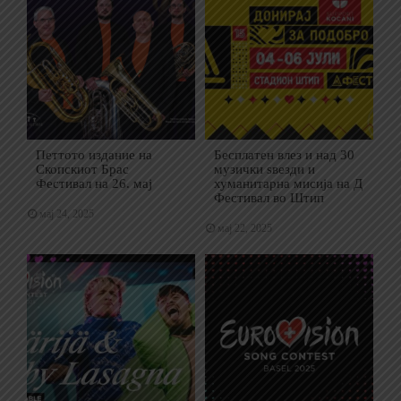
Петтото издание на
Бесплатен влез и над 30
Скопскиот Брас
музички ѕвезди и
Фестивал на 26. мај
хуманитарна мисија на Д
Фестивал во Штип
мај 24, 2025
мај 22, 2025