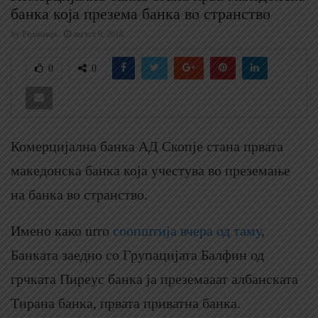
банка која презема банка во странство
by
Редакција
август 9, 2018
0
0
Комерцијална банка АД Скопје стана првата
македонска банка која учестува во преземање
на банка во странство.
Имено како што
соопштија вчера од таму
,
Банката заедно со Групацијата Балфин од
грчката Пиреус банка ја преземааат албанската
Тирана банка, првата приватна банка.