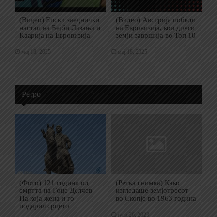
(Видео) Епски заеднички
(Видео) Австрија победи
настап на Бејби Лазања и
на Евровизија, кои други
Каарија на Евровизија
земји завршија во Топ 10
мај 18, 2025
мај 18, 2025
Ретро
(Фото) 121 години од
(Ретка снимка) Како
смртта на Гоце Делчев:
изгледаше земјотресот
На која жена и го
во Скопје во 1963 година
подарил срцето
јули 26, 2023