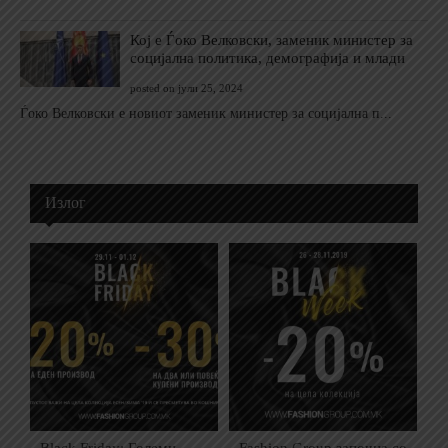
Кој е Ѓоко Велковски, заменик министер за
социјална политика, демографија и млади
posted on јули 25, 2024
Ѓоко Велковски е новиот заменик министер за социјална п...
Излог
Black Friday: Големи
Fashion Group започна со