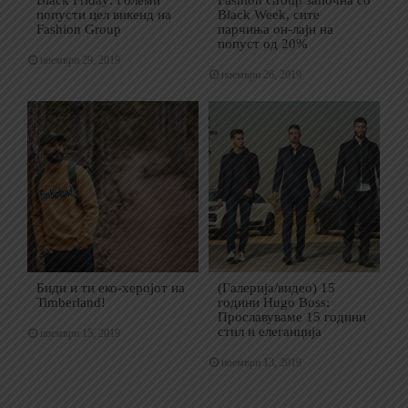
попусти цел викенд на
Black Week, сите
Fashion Group
парчиња он-лајн на
попуст од 20%
ноември 29, 2019
ноември 26, 2019
Биди и ти еко-херојот на
(Галерија/видео) 15
Timberland!
години Hugo Boss:
Прославуваме 15 години
стил и елеганција
ноември 15, 2019
ноември 13, 2019