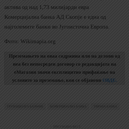
актива од над 1,73 милијарди евра
Комерцијална банка АД Скопје е една од
најголемите банки во Југоисточна Европа.
Фото: Wikimapia.org
Преземањето на оваа содржина или на делови од
неа без непосреден договор со редакцијата на
еМагазин значи експлицитно прифаќање на
условите за преземање, кои се објавени
ОВДЕ.
ГРУПАЦИЈАТА БАЛФИН
КОМЕРЦИЈАЛНА БАНКА
ТИРАНА БАНКА
ПРЕТХОДНА ВЕСТ