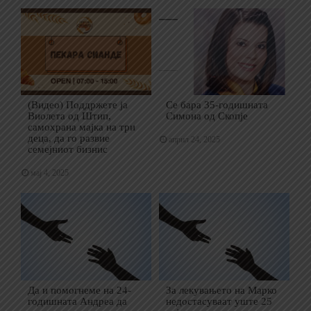
(Видео) Поддржете ја
Се бара 35-годишната
Виолета од Штип,
Симона од Скопје
самохрана мајка на три
деца, да го развие
април 24, 2025
семејниот бизнис
мај 4, 2025
Да и помогнеме на 24-
За лекувањето на Марко
годишната Андреа да
недостасуваат уште 25