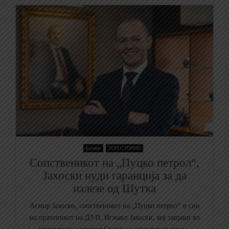
Бизнис
ТОП СТОРИИ
Сопственикот на „Пуцко петрол“,
Јахоски нуди гаранција за да
излезе од Шутка
Асмир Јахоски, сопственикот на „Пуцко петрол“ и син
на пратеникот на ДУИ, Исмаил Јахоски, кој заврши во