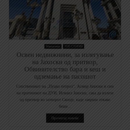
Македонија
ТОП СТОРИИ
Освен недвижнини, за излегување
на Јахоски од притвор,
Обвинителство бара и кеш и
одземање на пасошот
Сопственикот на „Пуцко петрол“, Асмир Јахоски и син
на пратеникот на ДУИ, Исмаил Јахоски, сака да излезе
од притвор во затворот Скопје, каде заврши откако
беше...
Прочитај повеќе