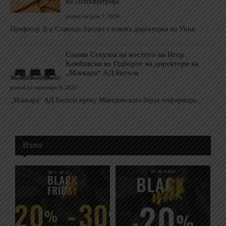
на Психијатрија
posted on јули 7, 2024
Професор Д-р Славица Арсова е новата директорка на Унив...
Славко Секулов на местото на Игор
Камбовски во Одборот на директори на
„Млекара“ АД Битола
posted on октомври 9, 2020
„Млекара“ АД Битола преку Македонската берза информира...
Излог