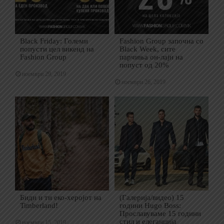
Black Friday: Големи
Fashion Group започна со
попусти цел викенд на
Black Week, сите
Fashion Group
парчиња он-лајн на
попуст од 20%
ноември 29, 2019
ноември 26, 2019
Биди и ти еко-херојот на
(Галерија/видео) 15
Timberland!
години Hugo Boss:
Прославуваме 15 години
стил и елеганција
ноември 15, 2019