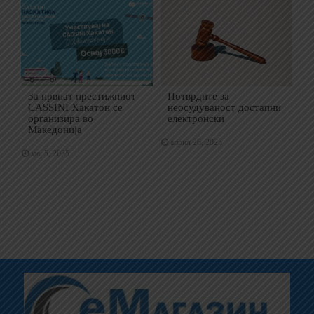
За првпат престижниот
Потврдите за
CASSINI Хакатон се
неосудуваност достапни
организира во
електронски
Македонија
април 26, 2025
мај 5, 2025