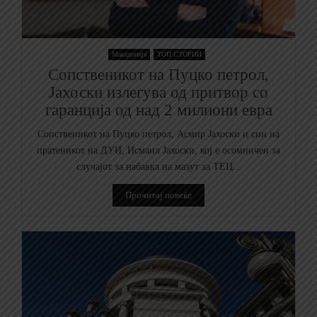
Македонија
ТОП СТОРИИ
Сопственикот на Пуцко петрол,
Јахоски излегува од притвор со
гаранција од над 2 милиони евра
Сопственикот на Пуцко петрол, Асмир Јахоски и син на
пратеникот на ДУИ, Исмаил Јахоски, кој е осомничен за
случајот за набавка на мазут за ТЕЦ...
Прочитај повеќе