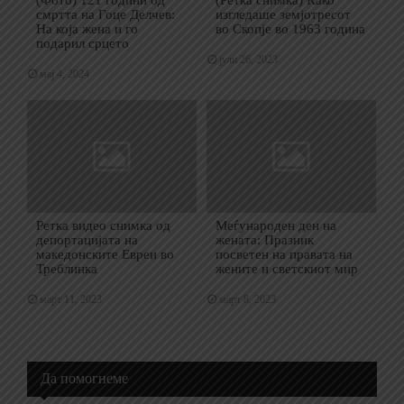
смртта на Гоце Делчев:
изгледаше земјотресот
На која жена и го
во Скопје во 1963 година
подарил срцето
јули 26, 2023
мај 4, 2024
Ретка видео снимка од
Меѓународен ден на
депортацијата на
жената: Празник
македонските Евреи во
посветен на правата на
Треблинка
жените и светскиот мир
март 11, 2023
март 8, 2023
Да помогнеме