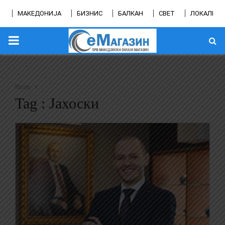
МАКЕДОНИЈА
БИЗНИС
БАЛКАН
СВЕТ
ЛОКАЛНО
PRIMARY
MENU
Home
Tag : Јахоски