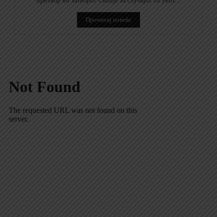
притвор во затворот Скопје за случајот со увоз...
Прочитај повеќе