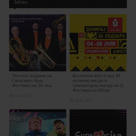
Забава
Петтото издание на
Бесплатен влез и над 30
Скопскиот Брас
музички ѕвезди и
Фестивал на 26. мај
хуманитарна мисија на Д
Фестивал во Штип
мај 24, 2025
мај 22, 2025