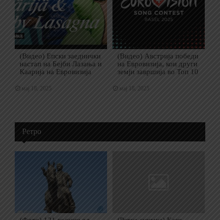
(Видео) Епски заеднички
(Видео) Австрија победи
настап на Бејби Лазања и
на Евровизија, кои други
Каарија на Евровизија
земји завршија во Топ 10
мај 18, 2025
мај 18, 2025
Ретро
(Фото) 121 години од
(Ретка снимка) Како