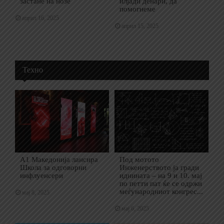
застане на нозе
илјади денари, да
помогнеме
април 16, 2025
април 15, 2025
Техно
А1 Македонија лансира
Под мотото
Школа за одговорни
Инженерството ја гради
инфлуенсери
иднината – на 9 и 10. мај
по петти пат ќе се одржи
меѓународниот конгрес...
мај 8, 2025
мај 6, 2025