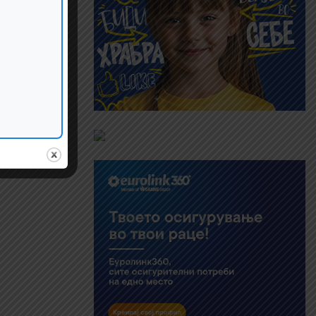
 лекуваат
9