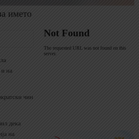
за името
ила
 и на
ократски чин
чил дека
ија на