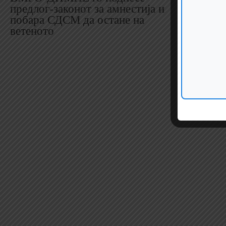
предлог-законот за амнестија и
крштевал
побара СДСМ да остане на
принц Че
ветеното