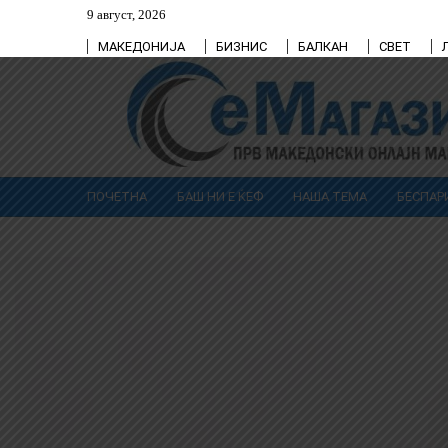
9 август, 2026
МАКЕДОНИЈА
БИЗНИС
БАЛКАН
СВЕТ
ПОЧЕТНА
БАШ НИ Е ЌЕФ
НАША ТЕМА
БЕСПАР