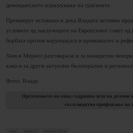
демократското изјаснување на граѓаните.
Премиерот истакнал и дека Владата активно про
условите од заклучоците на Европскиот совет од 
борбата против корупцијата и криминалот и рефо
Заев и Меркел разговарале и за конкретни чекори
како и за други актуелни билатерални и региона
Фото: Влада
Преземањето на оваа содржина или на делови о
експлицитно прифаќање на у
ЗАЕВ
МЕРКЕЛ
РЕФЕРЕНДУМ