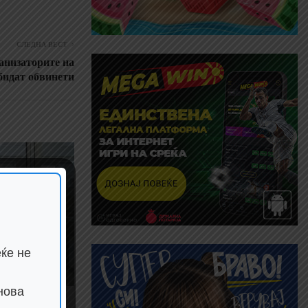
СЛЕДНА ВЕСТ
ганизаторите на
 бидат обвинети
ќе не
нова
остојбата