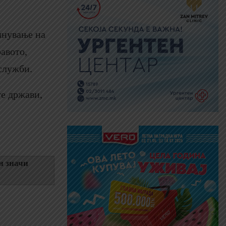
лнување на
равото,
служби.
те држави,
н значи