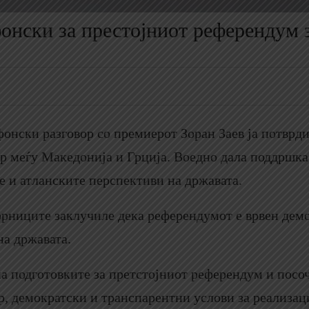
онски за престојниот референдум 
онски разговор со премиерот Зоран Заев ја потврд
р меѓу Македонија и Грција. Воедно дала поддршка
е и атланските перспективи на државата.
орниците заклучиле дека референдумот е врвен дем
на државата.
а подготовките за претстојниот референдум и посо
р, демократски и транспарентни услови за реализац