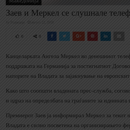
Македонија
Заев и Меркел се слушнале телеф
by
Редакција
август 22, 2018
0
0
Канцеларката Ангела Меркел во денешниот телеф
поддршката на Германија за постигнатиот Догово
напорите на Владата за зајакнување на европскит
Како што соопшти владината прес-служба, согов
и одраз на определбата на граѓаните за иднината 
Премиерот Заев ја информирал Меркел за текот н
Владата е силно посветена на организирањето фе