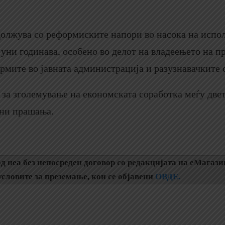
должува со реформиските напори во насока на испо
јуни годинава, особено во делот на владеењето на п
рмите во јавната администрација и разузнавачките 
 за зголемување на економската соработка меѓу две
лни прашања.
д неа без непосреден договор со редакцијата на еМагази
словите за преземање, кои се објавени
ОВДЕ.