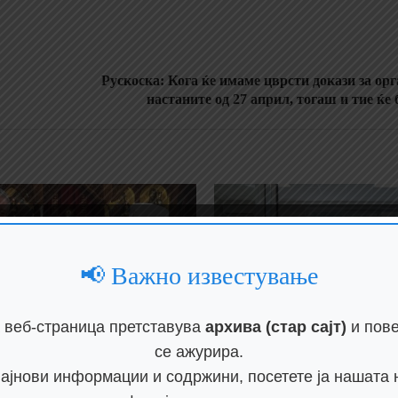
Рускоска: Кога ќе имаме цврсти докази за ор
настаните од 27 април, тогаш и тие ќе
📢 Важно известување
 веб-страница претставува
архива (стар сајт)
и пове
се ажурира.
најнови информации и содржини, посетете ја нашата 
едо Стефан го
Детален преглед на с