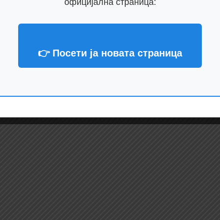
официјална страница:
 синот на лажниот
по болниците каде се
рнетиќ
пациенти со Ковид-1
👉 Посети ја новата страница