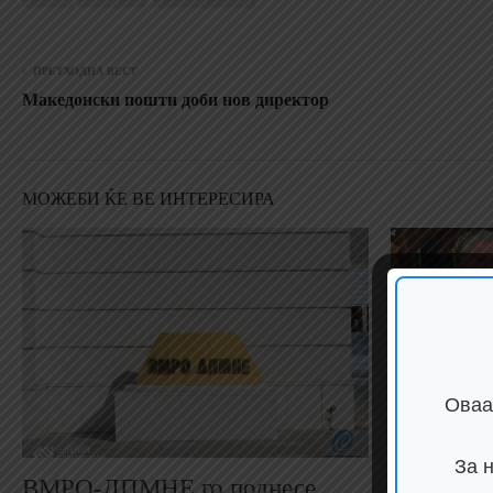
ПРЕТХОДНА ВЕСТ
Македонски пошти доби нов директор
МОЖЕБИ ЌЕ ВЕ ИНТЕРЕСИРА
Оваа
За 
ВМРО-ДПМНЕ го поднесе
(Фото) Д