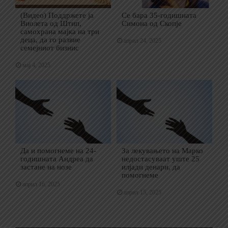
(Видео) Поддржете ја
Се бара 35-годишната
Виолета од Штип,
Симона од Скопје
самохрана мајка на три
деца, да го развие
април 24, 2025
семејниот бизнис
мај 4, 2025
Да и помогнеме на 24-
За лекувањето на Марко
годишната Андреа да
недостасуваат уште 25
застане на нозе
илјади денари, да
помогнеме
април 16, 2025
април 15, 2025