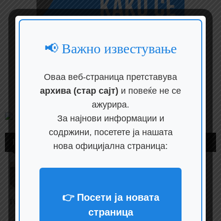
📢 Важно известување
Оваа веб-страница претставува
архива (стар сајт)
и повеќе не се
ажурира.
За најнови информации и
содржини, посетете ја нашата
НАЈЧИТАНИ ВЕСТИ
нова официјална страница:
Кој е Ѓоко Велковски, заменик министер за
социјална политика, демографија и млади
posted on јули 25, 2024
👉 Посети ја новата
Ѓоко Велковски е новиот заменик министер за социјална п...
страница