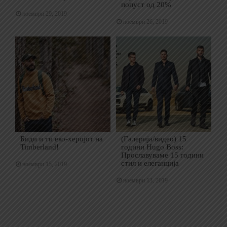
попуст од 20%
ноември 29, 2019
ноември 26, 2019
Биди и ти еко-херојот на
(Галерија/видео) 15
Timberland!
години Hugo Boss:
Прославуваме 15 години
стил и елеганција
ноември 15, 2019
ноември 13, 2019