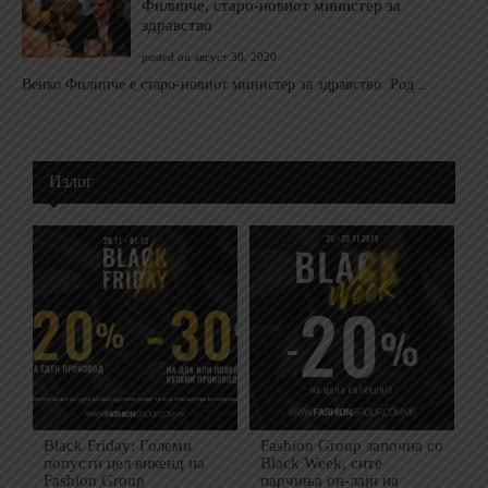
Филипче, старо-новиот министер за
здравство
posted on август 30, 2020
Венко Филипче е старо-новиот министер за здравство. Род...
Излог
Black Friday: Големи
Fashion Group започна со
попусти цел викенд на
Black Week, сите
Fashion Group
парчиња он-лајн на