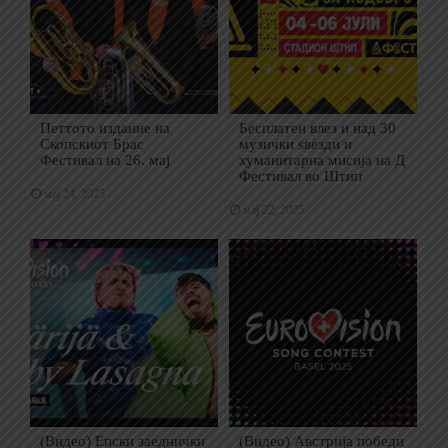
Петтото издание на
Бесплатен влез и над 30
Скопскиот Брас
музички ѕвезди и
Фестивал на 26. мај
хуманитарна мисија на Д
Фестивал во Штип
мај 24, 2025
мај 22, 2025
(Видео) Епски заеднички
(Видео) Австрија победи