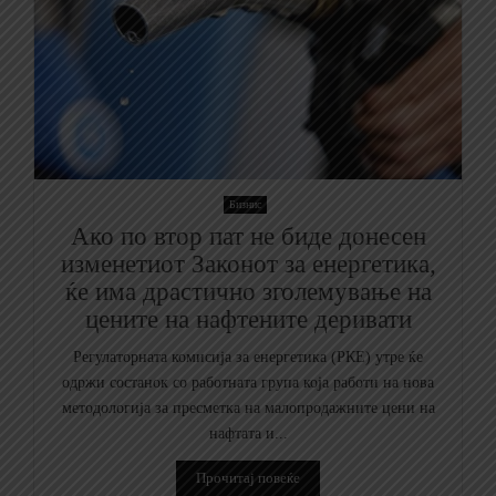
Бизнис
Ако по втор пат не биде донесен
изменетиот Законот за енергетика,
ќе има драстично зголемување на
цените на нафтените деривати
Регулаторната комисија за енергетика (РКЕ) утре ќе
одржи состанок со работната група која работи на нова
методологија за пресметка на малопродажните цени на
нафтата и...
Прочитај повеќе