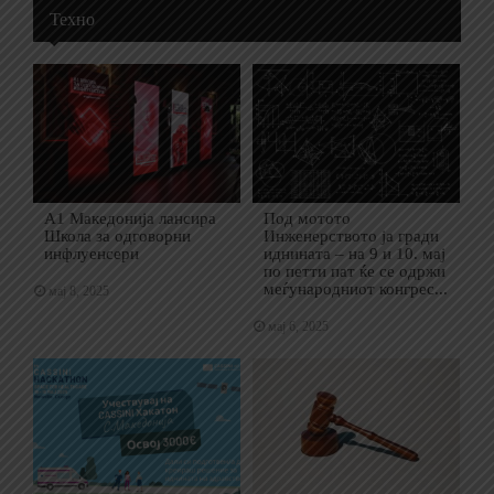
Техно
А1 Македонија лансира
Под мотото
Школа за одговорни
Инженерството ја гради
инфлуенсери
иднината – на 9 и 10. мај
по петти пат ќе се одржи
меѓународниот конгрес...
мај 8, 2025
мај 6, 2025