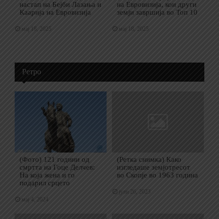
настап на Бејби Лазања и
на Евровизија, кои други
Каарија на Евровизија
земји завршија во Топ 10
мај 18, 2025
мај 18, 2025
Ретро
(Фото) 121 години од
(Ретка снимка) Како
смртта на Гоце Делчев:
изгледаше земјотресот
На која жена и го
во Скопје во 1963 година
подарил срцето
јули 26, 2023
мај 4, 2024