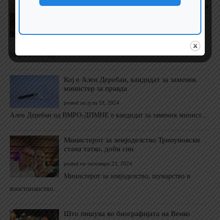
Кој е Вело Марковски, кој ќе се кандидира за
претседател
posted on октомври 20, 2023
Иако е член на ВМРО-ДПМНЕ, докторот Вело
Марковски, кој...
Кој е Ален Деребан, кандидат за заменик
министер за правда
posted on јули 19, 2024
Ален Деребан од ВМРО-ДПМНЕ е кандидат за заменик минист...
Министерот за земјоделство Трипуновски
стана татко, доби син
posted on октомври 23, 2024
Министерот за земјоделство, шумарство и
воостопанство...
Што пишува во биографијата на Венко