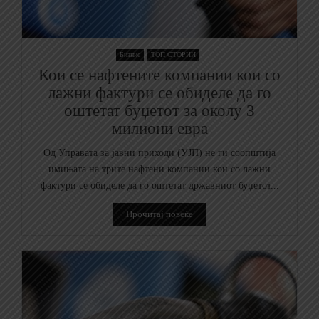
Бизнис
ТОП СТОРИИ
Кои се нафтените компании кои со
лажни фактури се обиделе да го
оштетат буџетот за околу 3
милиони евра
Од Управата за јавни приходи (УЈП) не ги соопштија
имињата на трите нафтени компании кои со лажни
фактури се обиделе да го оштетат државниот буџетот...
Прочитај повеќе