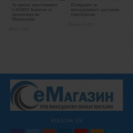
За првпат престижниот
Потврдите за
CASSINI Хакатон се
неосудуваност достапни
организира во
електронски
Македонија
април 26, 2025
мај 5, 2025
FOLLOW US