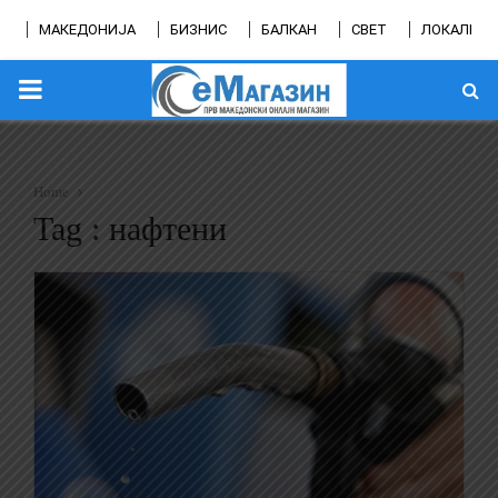
МАКЕДОНИЈА
БИЗНИС
БАЛКАН
СВЕТ
ЛОКАЛНО
PRIMARY
MENU
Home
Tag : нафтени