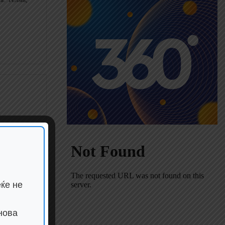
ител, Канал
ќе не
нова