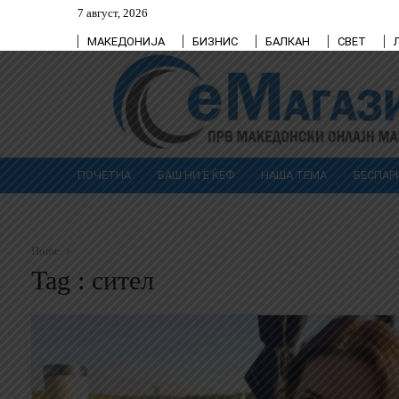
7 август, 2026
МАКЕДОНИЈА
БИЗНИС
БАЛКАН
СВЕТ
ПОЧЕТНА
БАШ НИ Е ЌЕФ
НАША ТЕМА
БЕСПАР
Home
Tag : сител