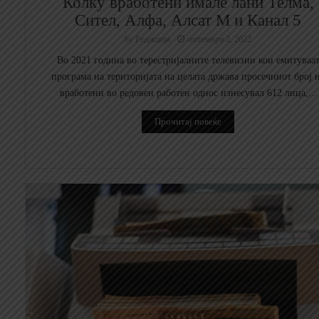
Колку вработени имале лани Телма,
Сител, Алфа, Алсат М и Канал 5
by
Редакција
септември 2, 2022
Во 2021 година во терестријалните телевизии кои емитуваа
програма на територијата на целата држава просечниот број 
вработени во редовен работен однос изнесувал 612 лица,...
Прочитај повеќе