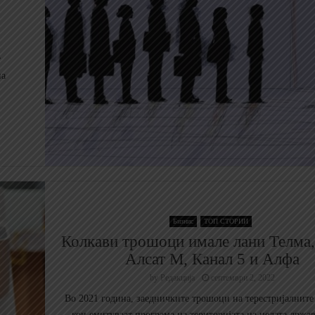
т
на
Бизнис
ТОП СТОРИИ
Колкави трошоци имале лани Телма,
Алсат М, Канал 5 и Алфа
by
Редакција
септември 2, 2022
Во 2021 година, заедничките трошоци на терестријалните
кои емитуваат програма на територијата на целата држав