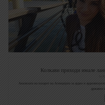
Колкави приходи имале лан
by
Р
Анализата на пазарот на Агенцијата за аудио и аудиовизуел
државно н