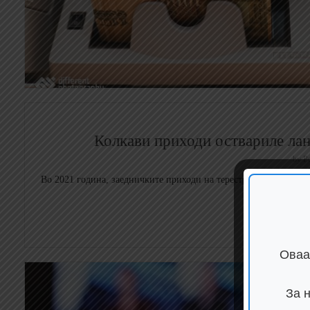
Колкави приходи оствариле лан
by
Р
Во 2021 година, заедничките приходи на терестријалните телев
5, Алс
Оваа
За 