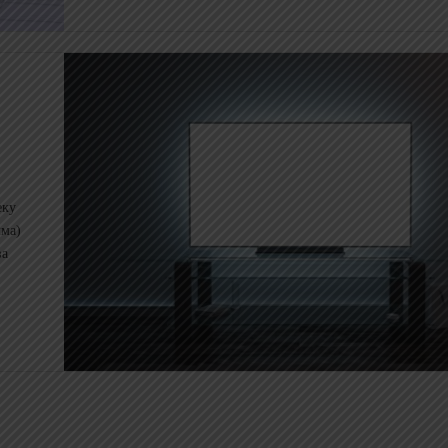
еку
лма)
ва