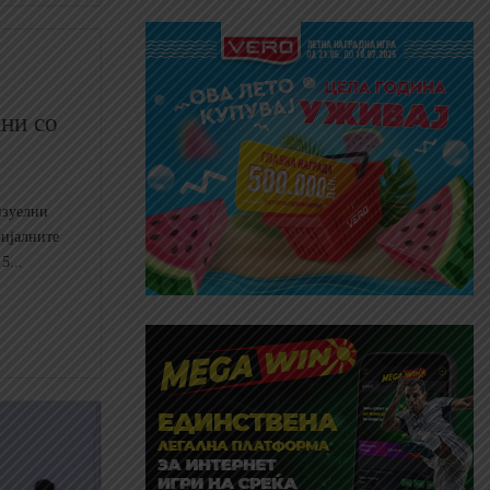
ани со
изуелни
ријалните
5...