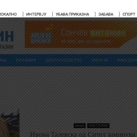
ЛОКАЛНО
ИНТЕРВЈУ
УБАВА ПРИКАЗНА
ЗАБАВА
СПОРТ
ИЦА
БЕНЧМАРК
ДОБРОСОСЕДСТВО
CHECK IN
МАКЕДОН
Бизнис
ТОП СТОРИИ
Ивона Талевска од Сител заминува