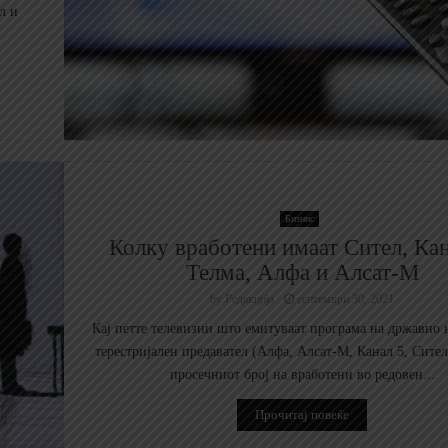
л и
Бизнис
Колку вработени имаат Сител, Кан
Телма, Алфа и Алсат-М
by
Редакција
септември 30, 2021
Кај петте телевизии што емитуваат програма на државно 
терестријален предавател (Алфа, Алсат-М, Канал 5, Сител
просечниот број на вработени во редовен...
Прочитај повеќе