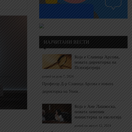
НАЈЧИТАНИ ВЕСТИ
Која е Славица Арсова,
новата директорка на
Психијатрија
posted on јули 7, 2024
Професор Д-р Славица Арсова е новата
директорка на Унив...
Која е Ане Лашкоска,
новата заменик
министерка за екологија
posted on август 12, 2024