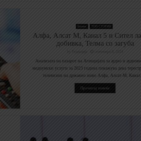
Бизнис
ТОП СТОРИИ
Алфа, Алсат М, Канал 5 и Сител л
добивка, Телма со загуба
by
Редакција
септември 8, 2024
Анализата на пазарот на Агенцијата за аудио и аудиов
медиумски услуги за 2023 година покажува дека терест
телевизии на државно ниво Алфа, Алсат-М, Канал 
Прочитај повеќе