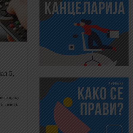
ал 5,
ниво преку
 и Телма),