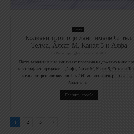
Бизнис
Колкави трошоци лани имале Сител,
Телма, Алсат-М, Канал 5 и Алфа
by
Редакција
септември 29, 2021
Петте телевизии што емитуваат програма на државно ниво пр
терестријален предавател (Алфа, Алсат-М, Канал 5, Сител и Те
заедно потрошиле вкупно 1.027,60 милиони денари, покажу
Анализата...
Прочитај повеќе
Posts
1
2
3
pagination