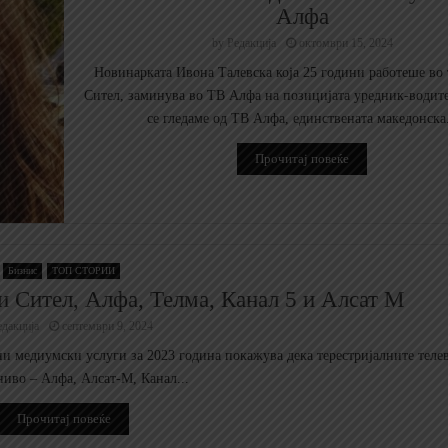
Алфа
by
Редакција
октомври 15, 2024
Новинарката Ивона Талевска која 25 години работеше во 
Сител, заминува во ТВ Алфа на позицијата уредник-водите
се гледаме од ТВ Алфа, единствената македонска.
Прочитај повеќе
Бизнис
ТОП СТОРИИ
и Сител, Алфа, Телма, Канал 5 и Алсат М
едакција
септември 9, 2024
ни медиумски услуги за 2023 година покажува дека терестријалните теле
иво – Алфа, Алсат-М, Канал...
Прочитај повеќе