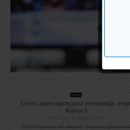
Бизнис
Сител лани најгледана телевизија, вто
Канал 5
by
Редакција
септември 30, 2021
Од петте телевизии што емитуваат програма на државно нив