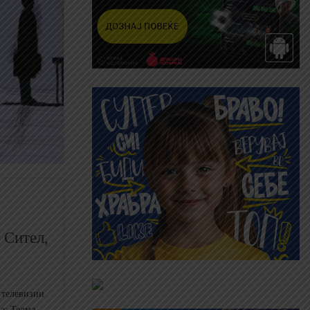
 Сител,
 телевизии
а: Телма,