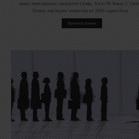
преку терестријален предавател (Алфа, Алсат-М, Канал 5, Сите
Телма), најгледана телевизија во 2020 година била...
Прочитај повеќе