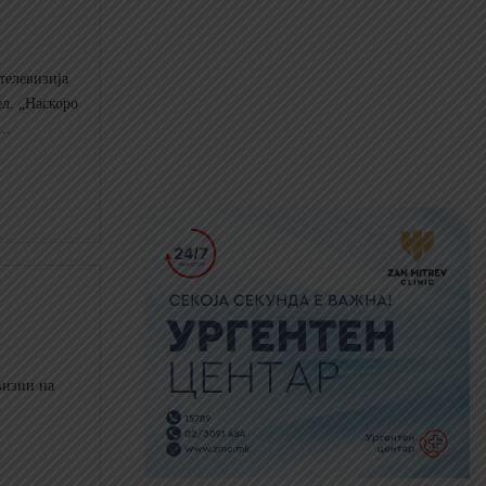
телевизија
л. „Наскоро
..
визии на