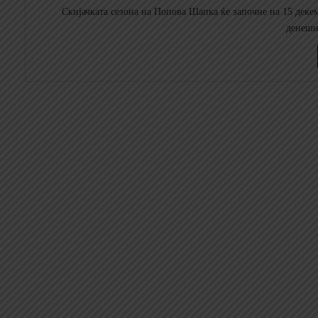
Скијачката сезона на Попова Шапка ќе започне на 15 дек
денешна