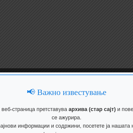
📢 Важно известување
 веб-страница претставува
архива (стар сајт)
и пове
се ажурира.
најнови информации и содржини, посетете ја нашата 