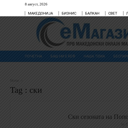
8 август, 2026
МАКЕДОНИЈА
БИЗНИС
БАЛКАН
СВЕТ
ПОЧЕТНА
БАШ НИ Е ЌЕФ
НАША ТЕМА
БЕСПАР
Home
Tag : ски
Ски сезоната на Поп
by
Р