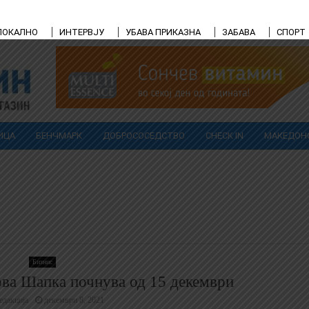
ЛОКАЛНО
ИНТЕРВЈУ
УБАВА ПРИКАЗНА
ЗАБАВА
СПОРТ
ИЦА
БЕНЧМАРК
ДОБРОСОСЕДСТВО
CHECK IN
МАКЕДОН
Бизнис
ова Шапка почнува од 15 декември
едакција
декември 8, 2021