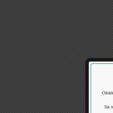
Оваа
За 