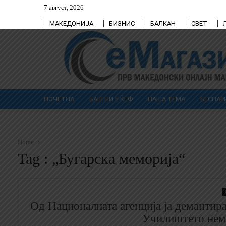
7 август, 2026
МАКЕДОНИЈА
БИЗНИС
БАЛКАН
СВЕТ
ПОЧЕТНА
БАШ НИ Е ЌЕФ
НАША ТЕМА
БЕСПАР
Home
Tag : „Бугарска меморија“
Од Националната агенција ја демантира
Училиштето нема