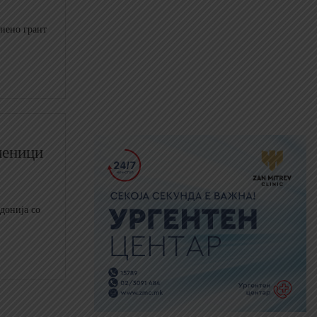
иено грант
леници
донија со