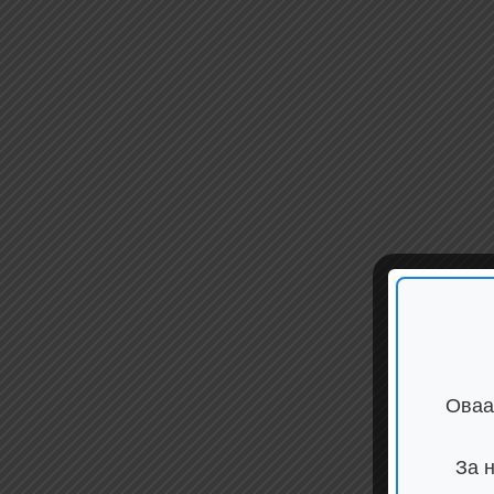
Оваа
За 