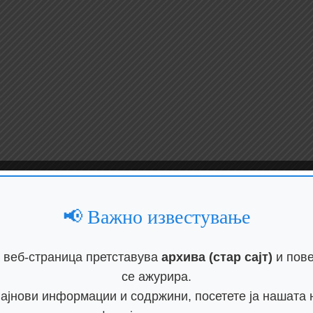
📢 Важно известување
 веб-страница претставува
архива (стар сајт)
и пове
се ажурира.
најнови информации и содржини, посетете ја нашата 