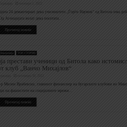
едакција
ноември 1, 2022
ијата 24 демантираат дека училиштето „Ѓорѓи Наумов“ од Битола има доб
Од Агенцијата велат дека посетата...
Прочитај повеќе
Македонија
ТОП СТОРИИ
ија престави ученици од Битола како истомис
от клуб „Ванчо Михајлов“
дакција
октомври 30, 2022
-р Милен Врабевски, главниот финансиер на бугарските клубови во Маке
ци на фашистите на социјалните мрежи...
Прочитај повеќе