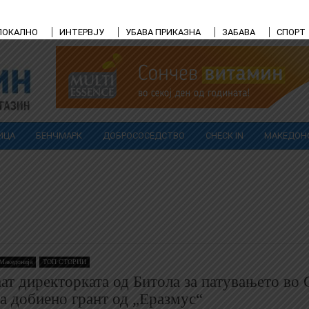
ЛОКАЛНО
ИНТЕРВЈУ
УБАВА ПРИКАЗНА
ЗАБАВА
СПОРТ
ИЦА
БЕНЧМАРК
ДОБРОСОСЕДСТВО
CHECK IN
МАКЕДОН
Македонија
ТОП СТОРИИ
ат директорката од Битола за патувањето во 
 добиено грант од „Еразмус“