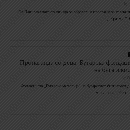
by
Р
Од Националната агенциија за образовни програми за телевиз
од „Еразмус“. 
Пропаганда со деца: Бугарска фондац
на бугарски
by
Ре
Фондацијата „Бугарска меморија“ на бугарскиот бизнисмен д
имиња на соработни